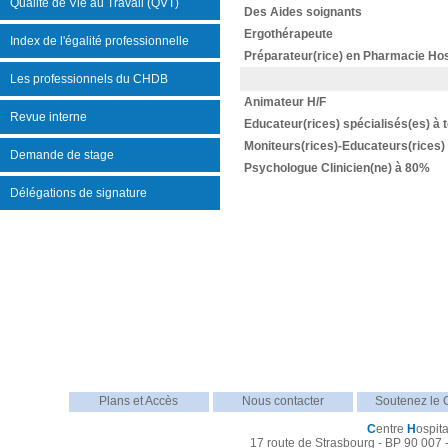
Qualité de Vie au Travail (QVT)
Des Aides soignants
Ergothérapeute
Index de l'égalité professionnelle
Préparateur(rice) en Pharmacie Hos
Les professionnels du CHDB
Animateur H/F
Revue interne
Educateur(rices) spécialisés(es) à
Moniteurs(rices)-Educateurs(rices)
Demande de stage
Psychologue Clinicien(ne) à 80%
Délégations de signature
Plans et Accès
Nous contacter
Soutenez le
C
entre
H
ospita
17 route de Strasbourg - BP 90 007 