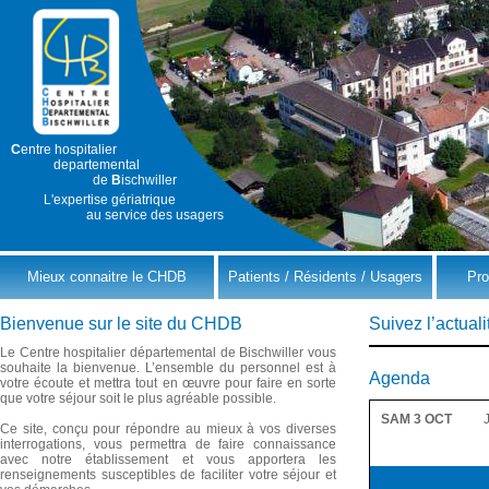
C
entre hospitalier
departemental
de
B
ischwiller
L'expertise gériatrique
au service des usagers
Mieux connaitre le CHDB
Patients / Résidents / Usagers
Pro
Bienvenue sur le site du CHDB
Suivez l’actua
Le Centre hospitalier départemental de Bischwiller vous
souhaite la bienvenue. L’ensemble du personnel est à
Agenda
votre écoute et mettra tout en œuvre pour faire en sorte
que votre séjour soit le plus agréable possible.
SAM 3 OCT
Ce site, conçu pour répondre au mieux à vos diverses
interrogations, vous permettra de faire connaissance
avec notre établissement et vous apportera les
renseignements susceptibles de faciliter votre séjour et